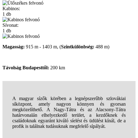
Kabinos:
1 db
Sívonat:
1 db
Magasság:
915 m - 1403 m, (
Szintkülönbség:
488 m)
Távolság Budapesttől:
200 km
A magyar sízők körében a legnépszerűbb szlovákiai
síközpont, amely nagyon könnyen és gyorsan
megközelíthető. A Nagy-Tátra és az Alacsony-Tátra
határvonalán elhelyezkedő terület, a kezdőknek és
családoknak egyaránt kiváló síelést és üdülést kínál, de a
profik is találnak tudásuknak megfelelő sípályát.