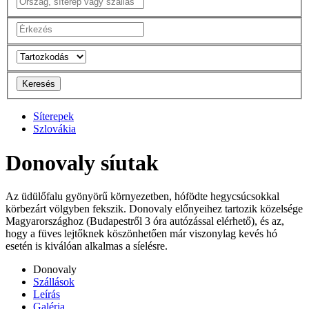
Keresés
Síterepek
Szlovákia
Donovaly síutak
Az üdülőfalu gyönyörű környezetben, hófödte hegycsúcsokkal
körbezárt völgyben fekszik. Donovaly előnyeihez tartozik közelsége
Magyarországhoz (Budapestről 3 óra autózással elérhető), és az,
hogy a füves lejtőknek köszönhetően már viszonylag kevés hó
esetén is kiválóan alkalmas a síelésre.
Donovaly
Szállások
Leírás
Galéria