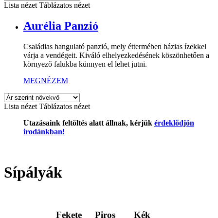
Lista nézet
Táblázatos nézet
Aurélia Panzió
Családias hangulató panzió, mely éttermében házias ízekkel
várja a vendégeit. Kiváló elhelyezkedésének köszönhetően a
környező falukba künnyen el lehet jutni.
MEGNÉZEM
Lista nézet
Táblázatos nézet
Utazásaink feltöltés alatt állnak, kérjük
érdeklődjön
irodánkban!
Sípályák
Fekete
Piros
Kék