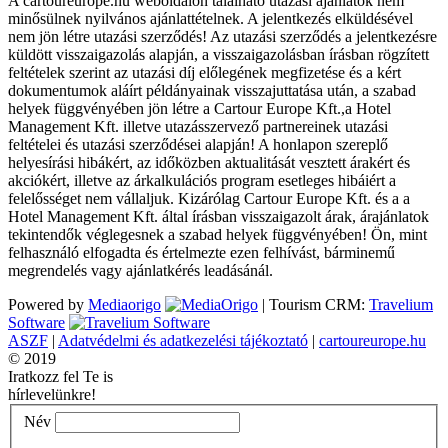
A cartoureurope.hu weboldalon található utazási ajánlatok nem
minősülnek nyilvános ajánlattételnek. A jelentkezés elküldésével
nem jön létre utazási szerződés! Az utazási szerződés a jelentkezésre
küldött visszaigazolás alapján, a visszaigazolásban írásban rögzített
feltételek szerint az utazási díj előlegének megfizetése és a kért
dokumentumok aláírt példányainak visszajuttatása után, a szabad
helyek függvényében jön létre a Cartour Europe Kft.,a Hotel
Management Kft. illetve utazásszervező partnereinek utazási
feltételei és utazási szerződései alapján! A honlapon szereplő
helyesírási hibákért, az időközben aktualitását vesztett árakért és
akciókért, illetve az árkalkulációs program esetleges hibáiért a
felelősséget nem vállaljuk. Kizárólag Cartour Europe Kft. és a a
Hotel Management Kft. által írásban visszaigazolt árak, árajánlatok
tekintendők véglegesnek a szabad helyek függvényében! Ön, mint
felhasználó elfogadta és értelmezte ezen felhívást, bárminemű
megrendelés vagy ajánlatkérés leadásánál.
Powered by
Mediaorigo
|
Tourism CRM:
Travelium
Software
ASZF
|
Adatvédelmi és adatkezelési tájékoztató
|
cartoureurope.hu
© 2019
Iratkozz fel Te is
hírlevelünkre!
Név