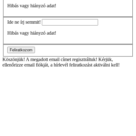
Hibás vagy hiányzó adat!
Ide ne írj semmit!
Hibás vagy hiányzó adat!
Feliratkozom
Köszönjük!
A megadott email címet regisztráltuk! Kérjük,
ellenőrizze email fiókját, a hírlevél feliratkozást aktiválni kell!