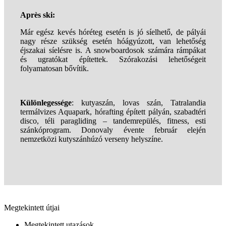
Après ski:
Már egész kevés hóréteg esetén is jó síelhető, de pályái
nagy része szükség esetén hóágyúzott, van lehetőség
éjszakai síelésre is. A snowboardosok számára rámpákat
és ugratókat építettek. Szórakozási lehetőségeit
folyamatosan bővítik.
Különlegessége
: kutyaszán, lovas szán, Tatralandia
termálvizes Aquapark, hórafting épített pályán, szabadtéri
disco, téli paragliding – tandemrepülés, fitness, esti
szánkóprogram. Donovaly évente február elején
nemzetközi kutyszánhúzó verseny helyszíne.
Megtekintett útjai
Megtekintett utazások