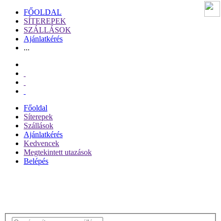
FŐOLDAL
SÍTEREPEK
SZÁLLÁSOK
Ajánlatkérés
...
Főoldal
Síterepek
Szállások
Ajánlatkérés
Kedvencek
Megtekintett utazások
Belépés