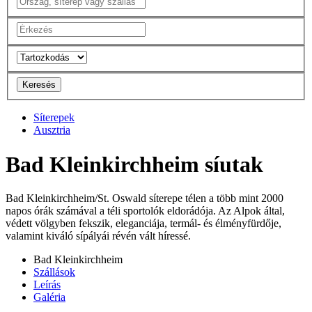
Keresés
Síterepek
Ausztria
Bad Kleinkirchheim síutak
Bad Kleinkirchheim/St. Oswald síterepe télen a több mint 2000
napos órák számával a téli sportolók eldorádója. Az Alpok által,
védett völgyben fekszik, eleganciája, termál- és élményfürdője,
valamint kiváló sípályái révén vált híressé.
Bad Kleinkirchheim
Szállások
Leírás
Galéria