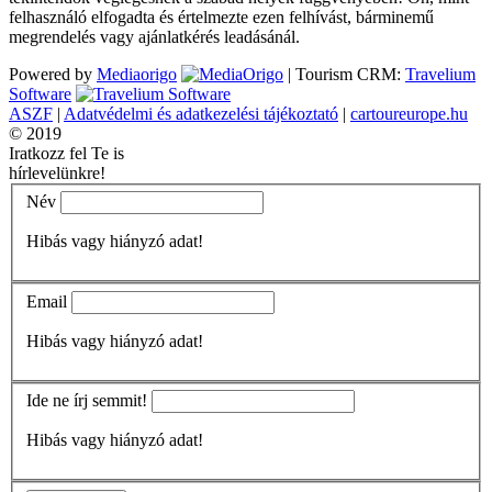
felhasználó elfogadta és értelmezte ezen felhívást, bárminemű
megrendelés vagy ajánlatkérés leadásánál.
Powered by
Mediaorigo
|
Tourism CRM:
Travelium
Software
ASZF
|
Adatvédelmi és adatkezelési tájékoztató
|
cartoureurope.hu
© 2019
Iratkozz fel Te is
hírlevelünkre!
Név
Hibás vagy hiányzó adat!
Email
Hibás vagy hiányzó adat!
Ide ne írj semmit!
Hibás vagy hiányzó adat!