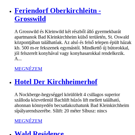
Feriendorf Oberkirchleitn -
Grosswild
A Grosswild és Kleinwild két részből álló gyermekbarát
apartmanok Bad Kleinkirchheim külső területén, St. Oswald
központjában találhatóak. Az alsó és felső telepen épült házak
kb. 500 m-re fekszenek egymástól. Mindkettő új bútorokkal,
jól felszerelt konyhával vagy konyhasarokkal rendelkezik.
A...
MEGNÉZEM
Hotel Der Kirchheimerhof
A Nockberge-hegységgel körülölelt 4 csillagos superior
szálloda közvetlenül Bachlift húzós lift mellett található,
ahonnan könnyedén becsatlakozhatunk Bad Kleinkirchheim
sípályarendszerébe. Sílift: 20 méter Síbusz: nincs
MEGNÉZEM
Wald Residence