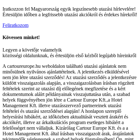
Iratkozzon fel Magyarország egyik legszínesebb utazási hírlevelére!
Értesüljön időben a legfrissebb utazási akciókról és érdekes hírekről!
Feliratkozom
Kövessen minket!
Legyen a követője valamelyik
közösségi oldalunknak, és értesüljön első kézből legújabb híreinkről
A cartoureurope.hu weboldalon található utazási ajánlatok nem
minősülnek nyilvános ajánlattételnek. A jelentkezés elküldésével
nem jön létre utazási szerződés! Az utazási szerződés a jelentkezésre
küldött visszaigazolás alapján, a visszaigazolásban írásban rögzített
feltételek szerint az utazási díj előlegének megfizetése és a kért
dokumentumok aláírt példányainak visszajuttatása után, a szabad
helyek függvényében jön létre a Cartour Europe Kft.,a Hotel
Management Kft. illetve utazásszervező partnereinek utazási
feltételei és utazási szerződései alapján! A honlapon szereplő
helyesírási hibákért, az időközben aktualitását vesztett árakért és
akciókért, illetve az árkalkulációs program esetleges hibáiért a
felelősséget nem vállaljuk. Kizárólag Cartour Europe Kft. és a a
Hotel Management Kft. által írásban visszaigazolt árak, árajánlatok
tekintendők véglegesnek a szabad helyek függvényében! Ön, mint