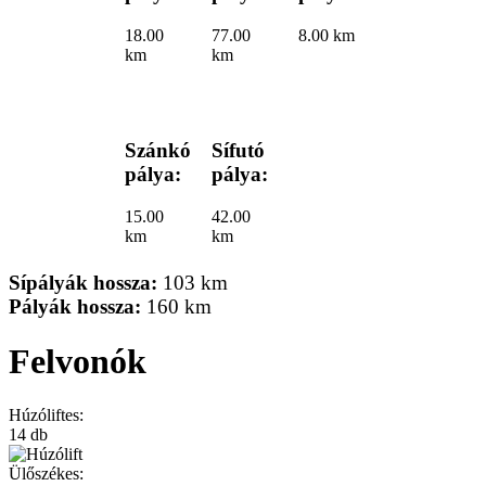
18.00
77.00
8.00 km
km
km
Szánkó
Sífutó
pálya:
pálya:
15.00
42.00
km
km
Sípályák hossza:
103 km
Pályák hossza:
160 km
Felvonók
Húzóliftes:
14 db
Ülőszékes: