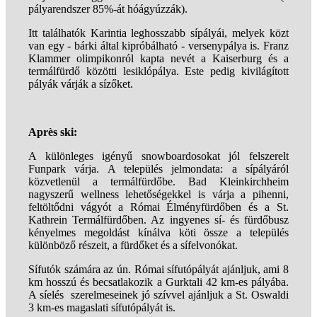
pályarendszer 85%-át hóágyúzzák).
Itt találhatók Karintia leghosszabb sípályái, melyek közt
van egy - bárki által kipróbálható - versenypálya is. Franz
Klammer olimpikonról kapta nevét a Kaiserburg és a
termálfürdő közötti lesiklópálya. Este pedig kivilágított
pályák várják a sízőket.
Après ski:
A különleges igényű snowboardosokat jól felszerelt
Funpark várja. A település jelmondata: a sípályáról
közvetlenül a termálfürdőbe. Bad Kleinkirchheim
nagyszerű wellness lehetőségekkel is várja a pihenni,
feltöltődni vágyót a Római Élményfürdőben és a St.
Kathrein Termálfürdőben. Az ingyenes sí- és fürdőbusz
kényelmes megoldást kínálva köti össze a település
különböző részeit, a fürdőket és a sífelvonókat.
Sífutók számára az ún. Római sífutópályát ajánljuk, ami 8
km hosszú és becsatlakozik a Gurktali 42 km-es pályába.
A síelés szerelmeseinek jó szívvel ajánljuk a St. Oswaldi
3 km-es magaslati sífutópályát is.