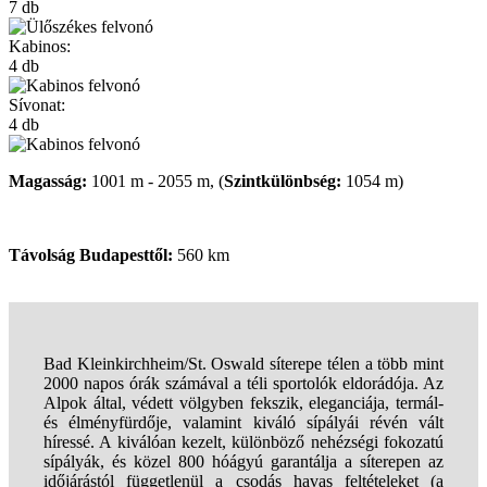
7 db
Kabinos:
4 db
Sívonat:
4 db
Magasság:
1001 m - 2055 m, (
Szintkülönbség:
1054 m)
Távolság Budapesttől:
560 km
Bad Kleinkirchheim/St. Oswald síterepe télen a több mint
2000 napos órák számával a téli sportolók eldorádója. Az
Alpok által, védett völgyben fekszik, eleganciája, termál-
és élményfürdője, valamint kiváló sípályái révén vált
híressé. A kiválóan kezelt, különböző nehézségi fokozatú
sípályák, és közel 800 hóágyú garantálja a síterepen az
időjárástól függetlenül a csodás havas feltételeket (a