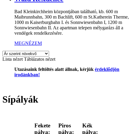
Bad Kleinkirchheim központjában található, kb. 600 m
Maibrunnbahn, 300 m Bachlift, 600 m St.Katherein Therme,
1000 m Kaiserburgbahn I. és Sonnwiesenbahn I, 1200 m
Sonnwiesenbahn II. Az apartman telepen mélygarázs áll a
vendégek rendelkezésére.
MEGNÉZEM
Lista nézet
Táblázatos nézet
Utazásaink feltöltés alatt állnak, kérjük
érdeklődjön
irodánkban!
Sípályák
Fekete
Piros
Kék
pálya:
pálya:
pálya: