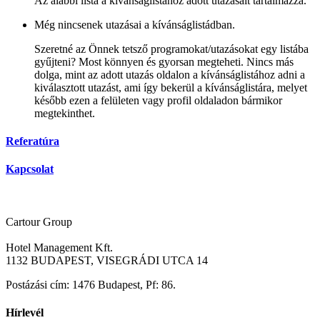
Az alábbi lista a kívánságlistához adott utazásait tartalmazza.
Még nincsenek utazásai a kívánságlistádban.
Szeretné az Önnek tetsző programokat/utazásokat egy listába
gyűjteni? Most könnyen és gyorsan megteheti. Nincs más
dolga, mint az adott utazás oldalon a kívánságlistához adni a
kiválasztott utazást, ami így bekerül a kívánságlistára, melyet
később ezen a felületen vagy profil oldaladon bármikor
megtekinthet.
Referatúra
Kapcsolat
Cartour Group
Hotel Management Kft.
1132 BUDAPEST, VISEGRÁDI UTCA 14
Postázási cím: 1476 Budapest, Pf: 86.
Hírlevél