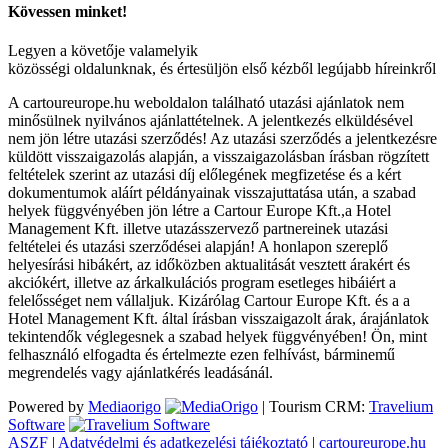
Kövessen minket!
Legyen a követője valamelyik
közösségi oldalunknak, és értesüljön első kézből legújabb híreinkről
A cartoureurope.hu weboldalon található utazási ajánlatok nem
minősülnek nyilvános ajánlattételnek. A jelentkezés elküldésével
nem jön létre utazási szerződés! Az utazási szerződés a jelentkezésre
küldött visszaigazolás alapján, a visszaigazolásban írásban rögzített
feltételek szerint az utazási díj előlegének megfizetése és a kért
dokumentumok aláírt példányainak visszajuttatása után, a szabad
helyek függvényében jön létre a Cartour Europe Kft.,a Hotel
Management Kft. illetve utazásszervező partnereinek utazási
feltételei és utazási szerződései alapján! A honlapon szereplő
helyesírási hibákért, az időközben aktualitását vesztett árakért és
akciókért, illetve az árkalkulációs program esetleges hibáiért a
felelősséget nem vállaljuk. Kizárólag Cartour Europe Kft. és a a
Hotel Management Kft. által írásban visszaigazolt árak, árajánlatok
tekintendők véglegesnek a szabad helyek függvényében! Ön, mint
felhasználó elfogadta és értelmezte ezen felhívást, bárminemű
megrendelés vagy ajánlatkérés leadásánál.
Powered by
Mediaorigo
|
Tourism CRM:
Travelium
Software
ASZF
|
Adatvédelmi és adatkezelési tájékoztató
|
cartoureurope.hu