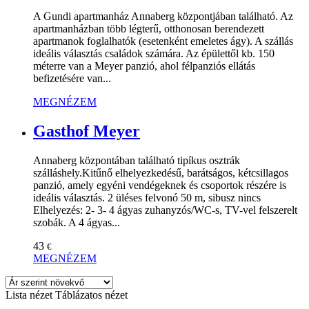
A Gundi apartmanház Annaberg központjában található. Az
apartmanházban több légterű, otthonosan berendezett
apartmanok foglalhatók (esetenként emeletes ágy). A szállás
ideális választás családok számára. Az épülettől kb. 150
méterre van a Meyer panzió, ahol félpanziós ellátás
befizetésére van...
MEGNÉZEM
Gasthof Meyer
Annaberg központában található tipíkus osztrák
szálláshely.Kitűnő elhelyezkedésű, barátságos, kétcsillagos
panzió, amely egyéni vendégeknek és csoportok részére is
ideális választás. 2 üléses felvonó 50 m, sibusz nincs
Elhelyezés: 2- 3- 4 ágyas zuhanyzós/WC-s, TV-vel felszerelt
szobák. A 4 ágyas...
43
€
MEGNÉZEM
Lista nézet
Táblázatos nézet