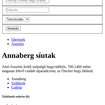
Keresés
Síterepek
Ausztria
Annaberg síutak
Alsó-Ausztria festői szépségű hegyvidékén, 700-1400 méter
magasan fekvő családi síparadicsom, az Ötscher hegy lábánál.
Annaberg
Szállások
Galéria
Találatok szűrése
(6)