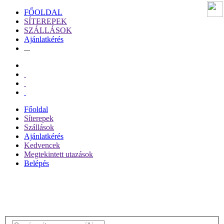
FŐOLDAL
SÍTEREPEK
SZÁLLÁSOK
Ajánlatkérés
...
Főoldal
Síterepek
Szállások
Ajánlatkérés
Kedvencek
Megtekintett utazások
Belépés