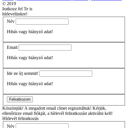
© 2019
Iratkozz fel Te is
hírlevelünkre!
Név
Hibás vagy hiányzó adat!
Email
Hibás vagy hiányzó adat!
Ide ne írj semmit!
Hibás vagy hiányzó adat!
Feliratkozom
Köszönjük!
A megadott email címet regisztráltuk! Kérjük,
ellenőrizze email fiókját, a hírlevél feliratkozást aktiválni kell!
Hírlevél feliratkozás
Név