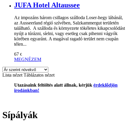
JUFA Hotel Altaussee
Az impozáns három csillagos szálloda Loser-hegy lábánál,
az Ausseerland régió szívében, Salzkammergut területén
található. A szálloda és környezete tökéletes kikapcsolódást
nyújt a túrázni, síelni, vagy esetleg csak pihenni vágyók
körében egyaránt. A magával ragadó terület nem csupán
télen...
67
€
MEGNÉZEM
Lista nézet
Táblázatos nézet
Utazásaink feltöltés alatt állnak, kérjük
érdeklődjön
irodánkban!
Sípályák