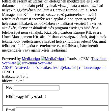
feltételek szerint az utazási díj előlegének megfizetése és a kért
dokumentumok aláírt példányainak visszajuttatása után, a szabad
helyek függvényében jön létre a Cartour Europe Kft.,a Hotel
Management Kft. illetve utazásszervező partnereinek utazási
feltételei és utazási szerződései alapján! A honlapon szereplő
helyesírási hibákért, az időközben aktualitását vesztett árakért és
akciókért, illetve az árkalkulációs program esetleges hibáiért a
felelősséget nem vállaljuk. Kizárólag Cartour Europe Kft. és a a
Hotel Management Kft. által írásban visszaigazolt árak, árajánlatok
tekintendők véglegesnek a szabad helyek függvényében! Ön, mint
felhasználó elfogadta és értelmezte ezen felhívást, bárminemű
megrendelés vagy ajánlatkérés leadásánál.
Powered by
Mediaorigo
|
Tourism CRM:
Travelium
Software
ASZF
|
Adatvédelmi és adatkezelési tájékoztató
|
cartoureurope.hu
© 2019
Iratkozz fel Te is
hírlevelünkre!
Név
Hibás vagy hiányzó adat!
Email