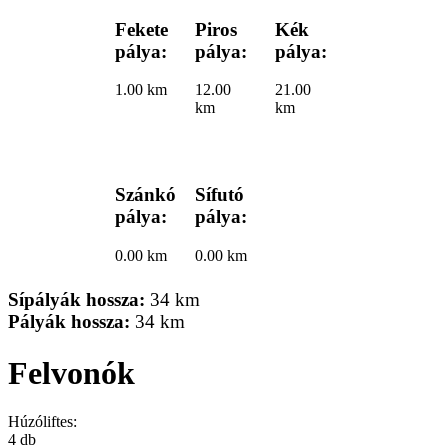
Fekete
Piros
Kék
pálya:
pálya:
pálya:
1.00 km
12.00
21.00
km
km
Szánkó
Sífutó
pálya:
pálya:
0.00 km
0.00 km
Sípályák hossza:
34 km
Pályák hossza:
34 km
Felvonók
Húzóliftes:
4 db