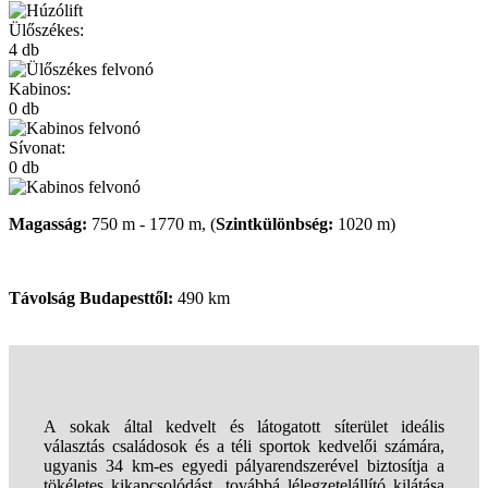
Ülőszékes:
4 db
Kabinos:
0 db
Sívonat:
0 db
Magasság:
750 m - 1770 m, (
Szintkülönbség:
1020 m)
Távolság Budapesttől:
490 km
A
sokak által kedvelt és látogatott
síterület
ideális
választás családosok
és a téli sport
ok
kedvelői
számára,
ugyanis 34 km-es egyedi pályarendszerével biztos
ítja a
tökéletes kikapcsolódást, továbbá lélegzetelállító kilátása