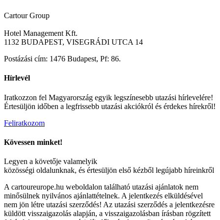
Cartour Group
Hotel Management Kft.
1132 BUDAPEST, VISEGRÁDI UTCA 14
Postázási cím: 1476 Budapest, Pf: 86.
Hírlevél
Iratkozzon fel Magyarország egyik legszínesebb utazási hírlevelére!
Értesüljön időben a legfrissebb utazási akciókról és érdekes hírekről!
Feliratkozom
Kövessen minket!
Legyen a követője valamelyik
közösségi oldalunknak, és értesüljön első kézből legújabb híreinkről
A cartoureurope.hu weboldalon található utazási ajánlatok nem
minősülnek nyilvános ajánlattételnek. A jelentkezés elküldésével
nem jön létre utazási szerződés! Az utazási szerződés a jelentkezésre
küldött visszaigazolás alapján, a visszaigazolásban írásban rögzített