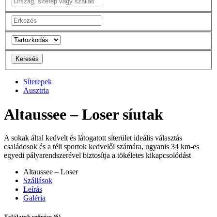
Keresés
Síterepek
Ausztria
Altaussee – Loser síutak
A sokak által kedvelt és látogatott síterület ideális választás
családosok és a téli sportok kedvelői számára, ugyanis 34 km-es
egyedi pályarendszerével biztosítja a tökéletes kikapcsolódást
Altaussee – Loser
Szállások
Leírás
Galéria
Találatok szűrése
(6)