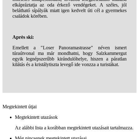
elkápráztatja az oda érkező ven
dégeket.
A széles, jól
belátható sípályák miatt igen kedvelt úti cél a gyermekes
családok körében.
Après ski:
Emellett a
"
Loser
Panoramastrasse
" néven ismert
túraútvonal ma már mondhatni, hogy Salzkammergut
egyik legnépszerűbb kirándulóhelye, hiszen a páratlan
kilátás és a
kristálytiszta
levegő ide vonzza a turistákat.
Megtekintett útjai
Megtekintett utazások
Az alábbi lista a korábban megtekintett utazásait tartalmazza.
Még nincsenek megtekintett utazásai.