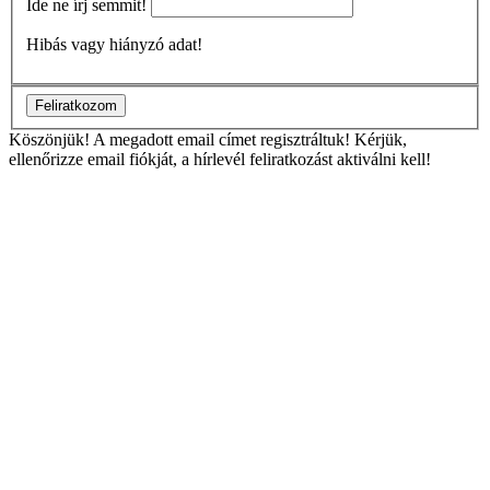
Ide ne írj semmit!
Hibás vagy hiányzó adat!
Feliratkozom
Köszönjük!
A megadott email címet regisztráltuk! Kérjük,
ellenőrizze email fiókját, a hírlevél feliratkozást aktiválni kell!