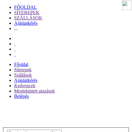
FŐOLDAL
SÍTEREPEK
SZÁLLÁSOK
Ajánlatkérés
...
Főoldal
Síterepek
Szállások
Ajánlatkérés
Kedvencek
Megtekintett utazások
Belépés