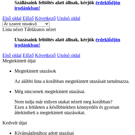
Szállásaink feltöltés alatt állnak, kérjük
érdeklődjön
irodánkban!
Első oldal
Előző
Következő
Utolsó oldal
Lista nézet
Táblázatos nézet
Utazásaink feltöltés alatt állnak, kérjük
érdeklődjön
irodánkban!
Első oldal
Előző
Következő
Utolsó oldal
Megtekintett útjai
Megtekintett utazások
Az alábbi lista a korábban megtekintett utazásait tartalmazza.
Még nincsenek megtekintett utazásai.
Nem tudja már milyen utakat nézett meg korábban?
Ezen a felületen a későbbiekben könnyedén és gyorsan
áttekintheti a megtekintett utazásokat.
Kedvelt útjai
Kívánságlistához adott utazásai