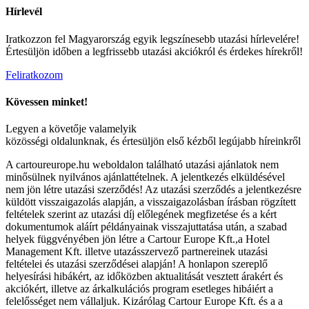
Hírlevél
Iratkozzon fel Magyarország egyik legszínesebb utazási hírlevelére!
Értesüljön időben a legfrissebb utazási akciókról és érdekes hírekről!
Feliratkozom
Kövessen minket!
Legyen a követője valamelyik
közösségi oldalunknak, és értesüljön első kézből legújabb híreinkről
A cartoureurope.hu weboldalon található utazási ajánlatok nem
minősülnek nyilvános ajánlattételnek. A jelentkezés elküldésével
nem jön létre utazási szerződés! Az utazási szerződés a jelentkezésre
küldött visszaigazolás alapján, a visszaigazolásban írásban rögzített
feltételek szerint az utazási díj előlegének megfizetése és a kért
dokumentumok aláírt példányainak visszajuttatása után, a szabad
helyek függvényében jön létre a Cartour Europe Kft.,a Hotel
Management Kft. illetve utazásszervező partnereinek utazási
feltételei és utazási szerződései alapján! A honlapon szereplő
helyesírási hibákért, az időközben aktualitását vesztett árakért és
akciókért, illetve az árkalkulációs program esetleges hibáiért a
felelősséget nem vállaljuk. Kizárólag Cartour Europe Kft. és a a