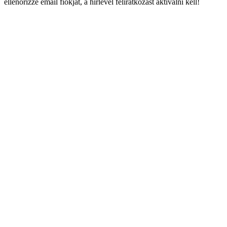
ellenőrizze email fiókját, a hírlevél feliratkozást aktiválni kell!