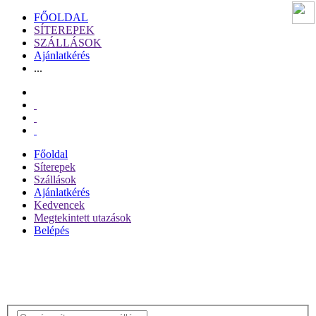
FŐOLDAL
SÍTEREPEK
SZÁLLÁSOK
Ajánlatkérés
...
Főoldal
Síterepek
Szállások
Ajánlatkérés
Kedvencek
Megtekintett utazások
Belépés