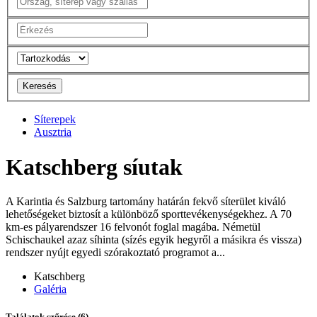
Keresés
Síterepek
Ausztria
Katschberg síutak
A Karintia és Salzburg tartomány határán fekvő síterület kiváló
lehetőségeket biztosít a különböző sporttevékenységekhez. A 70
km-es pályarendszer 16 felvonót foglal magába. Németül
Schischaukel azaz síhinta (sízés egyik hegyről a másikra és vissza)
rendszer nyújt egyedi szórakoztató programot a...
Katschberg
Galéria
Találatok szűrése
(6)