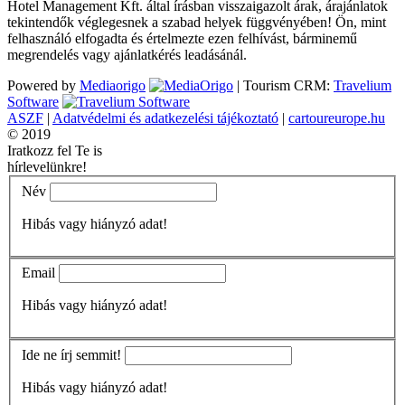
Hotel Management Kft. által írásban visszaigazolt árak, árajánlatok
tekintendők véglegesnek a szabad helyek függvényében! Ön, mint
felhasználó elfogadta és értelmezte ezen felhívást, bárminemű
megrendelés vagy ajánlatkérés leadásánál.
Powered by
Mediaorigo
|
Tourism CRM:
Travelium
Software
ASZF
|
Adatvédelmi és adatkezelési tájékoztató
|
cartoureurope.hu
© 2019
Iratkozz fel Te is
hírlevelünkre!
Név
Hibás vagy hiányzó adat!
Email
Hibás vagy hiányzó adat!
Ide ne írj semmit!
Hibás vagy hiányzó adat!